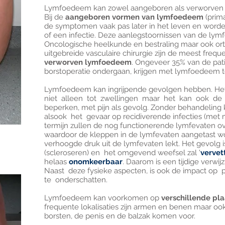
Lymfoedeem kan zowel aangeboren als verworven z
Bij de
aangeboren vormen van lymfoedeem
(prim
de symptomen vaak pas later in het leven en word
of een infectie. Deze aanlegstoornissen van de lym
Oncologische heelkunde en bestraling maar ook or
uitgebreide vasculaire chirurgie zijn de meest freq
verworven lymfoedeem
. Ongeveer 35% van de pati
borstoperatie ondergaan, krijgen met lymfoedeem 
Lymfoedeem kan ingrijpende gevolgen hebben. He
niet alleen tot zwellingen maar het kan ook de
beperken, met pijn als gevolg. Zonder behandeli
alsook het gevaar op recidiverende infecties (met m
termijn zullen de nog functionerende lymfevaten o
waardoor de kleppen in de lymfevaten aangetast w
verhoogde druk uit de lymfevaten lekt. Het gevolg i
(scleroseren) en het omgevend weefsel zal '
vervet
helaas
onomkeerbaar
. Daarom is een tijdige verwi
Naast deze fysieke aspecten, is ook de impact op
te onderschatten.
Lymfoedeem kan voorkomen op
verschillende pla
frequente lokalisaties zijn armen en benen maar ook
borsten, de penis en de balzak komen voor.