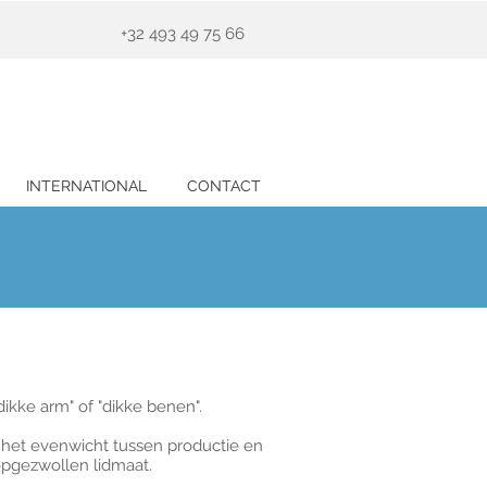
+32 493 49 75 66
INTERNATIONAL
CONTACT
kke arm" of "dikke benen".
het evenwicht tussen productie en
 opgezwollen lidmaat.