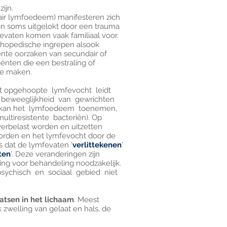
ijn.
air lymfoedeem) manifesteren zich
en soms uitgelokt door een trauma
fevaten komen vaak familiaal voor.
thopedische ingrepen alsook
uente oorzaken van secundair of
ënten die een bestraling of
te maken.
t opgehoopte lymfevocht leidt
 beweeglijkheid van gewrichten
ng kan het lymfoedeem toenemen,
ultiresistente bacteriën). Op
verbelast worden en uitzetten
orden en het lymfevocht door de
s dat de lymfevaten '
verlittekenen
'
ten
'. Deze veranderingen zijn
jzing voor behandeling noodzakelijk.
 psychisch en sociaal gebied niet
atsen in het lichaam
. Meest
 zwelling van gelaat en hals, de