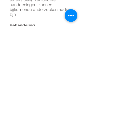
aandoeningen, kunnen
bijkomende onderzoeken nodig
zijn.
Behandeling
Niet-heelkundige behandeling
Manuele lymfedrainage
en
compressie
zijn aangewezen in
bepaalde stadia en bepaalde
vormen en kunnen de
aandoening (tijdelijk) stabiliseren.
Gewichtscontrole
en voldoende
lichaamsbeweging
zijn
aangewezen maar hebben vaak
maar een matig effect. Naast
gedreven kinesisten en
bandagisten staat ook een
diëtiste ter beschikking van de
patiënt.
Heelkunde
Lymfe-sparende-liposuctie